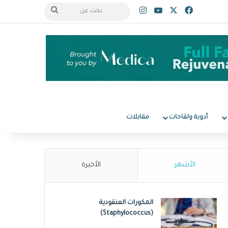
‫X
فيسبوك
‫YouTube
انستقرام
بحث
عن
أدوية ولقاحات
مقابلات
الأشهر
الأخيرة
المكورات العنقودية
(Staphylococcus)