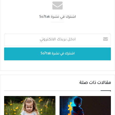
يحمي الطفل من عيب خلقي آخر يسمى الشفة
المشقوقة، أو انخفاض وزن طفلك عند الولادة، أو
اشترك في نشرة So7tak
فقر نمو الجنين داخل الرحم. اما تناول حمض
الفوليك في الثلث الثاني من الحمل، فانه يقلل من
مخاطر الولادة المبكرة، والإجهاض ومضاعفات
الحمل، مثل مرض القلب والسكتة الدماغية
وبعض أنواع السرطانات ومرض الزهايمر.
الجرعة الموصى بها هي :
مقالات ذات صلة
قبل الحمل: 400 ميكروجرام = 4 مجم.
الثلث الأول من الحمل: 400 ميكروجرام = 4
مجم.
من الشهر الرابع إلى الشهر التاسع من