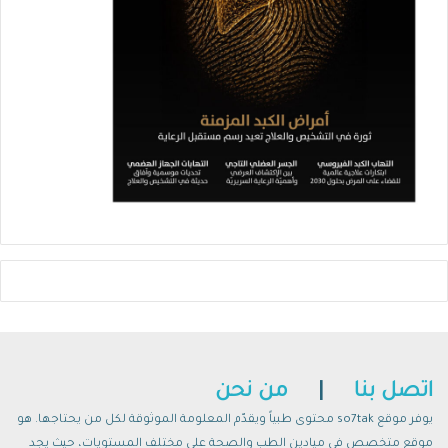
اتصل بنا
|
من نحن
يوفر موقع so7tak محتوى طبياً ويقدّم المعلومة الموثوقة لكل من يحتاجها. هو
موقع متخصص في ميادين الطب والصحة على مختلف المستويات، حيث يجد