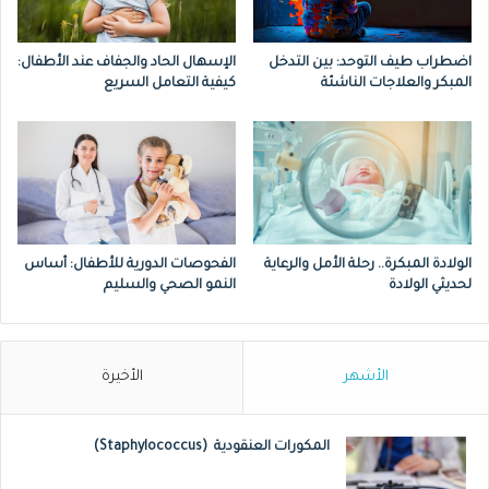
الحمل: 600 ميكروجرام = 6 مجم.
اضطراب طيف التوحد: بين التدخل
الإسهال الحاد والجفاف عند الأطفال:
أثناء الرضاعة الطبيعية: 500 ميكروجرام = 5
المبكر والعلاجات الناشئة
كيفية التعامل السريع
مجم.
الولادة المبكرة.. رحلة الأمل والرعاية
الفحوصات الدورية للأطفال: أساس
لحديثي الولادة
النمو الصحي والسليم
الأشهر
الأخيرة
المكورات العنقودية (Staphylococcus)