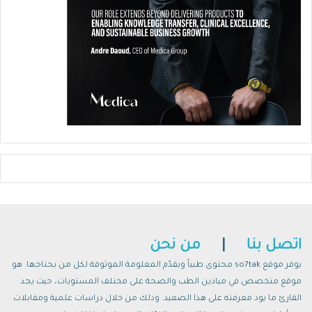
اتصل بنا
|
من نحن
يوفر موقع so7tak محتوى طبياً ويقدّم المعلومة الموثوقة لكل من يحتاجها. هو
موقع متخصص في ميادين الطب والصحة على مختلف المستويات، حيث يجد
القارئ ما يود معرفته على هذا الصعيد. وذلك من خلال دراسات علمية ومقابلات