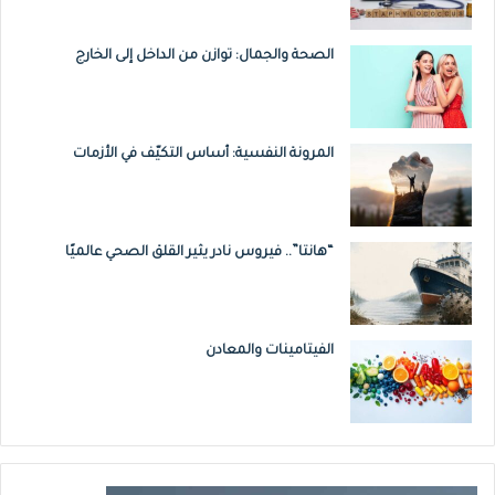
الجهاز المناعي فيصبحون أكثر عرضة للإصابة
الصحة والجمال: توازن من الداخل إلى الخارج
بمرض الصدفية، وفي هذه الحالة يعمل الجهاز
المناعي على تحفيز أجزاء محددة من الجلد لإنتاج
خلايا جديدة بسرعة أكبر من السرعة الطبيعية ما
المرونة النفسية: أساس التكيّف في الأزمات
يؤدي إلى جعل الجلد أكثر سماكة وتكوين قشور
عليه.
“هانتا”.. فيروس نادر يثير القلق الصحي عالميًا
لكن الوراثة ليست دائما السبب، بعض الحالات
تحدث بسبب القلق الزائد والتوتر المستمر ما ينتج
الفيتامينات والمعادن
عنه إفراز مواد كيميائية تعزز حدوث التهاب ومن ثم
نوبات من الصدفية.
على صعيد آخر، تشير الدراسات الى وجود علاقة