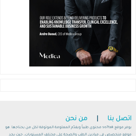
المستحضرات الطبية التي تخفف من هياج الجلد،
إلى جانب العناية اليومية بالجلد من خلال وضع
مواد مرطبة ملينة.
في بعض أنواع الصدفية، يمكن ان يلجأ الطبيب
الى العلاج الضوئي الذي يتم خلاله اختراق الجلد
باستخدام أشعة «بي» فوق البنفسجية الصناعية
من أجل إبطاء نمو خلايا الجلد المصابة، وتختلف
كثافة الضوء ومدة التعرض له وعدد جلسات
العلاج باختلاف الحالة.
اتصل بنا
|
من نحن
بالإضافة الى ذلك، قد يحتاج بعض المرضى الى
يوفر موقع so7tak محتوى طبياً ويقدّم المعلومة الموثوقة لكل من يحتاجها. هو
علاج حيوي يثبط الجهاز المناعي، وهو على شكل
موقع متخصص في ميادين الطب والصحة على مختلف المستويات، حيث يجد