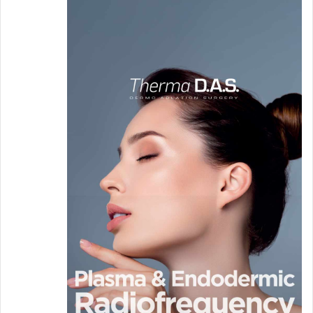
بين الوزن الزائد وتفاقم حالات الصدفية، حيث
تسهم الدهون الزائدة في إصابة الإنسان بهذا
المرض الجلدي لأنها تحفز الجسم على إفراز
السيتوكينات وعامل ألفا والإنترلوكين، وجميعها
مواد تزيد من خطر الإصابة بالإلتهابات الجلدية.
فقدان الوزن وتجنب التوتر الدائم والمتابعة الدورية
لدى طبيب الجلد املختص، كلها خطوات من
شانها ان تحد من حدوث النوبات المرضية وكذلك
تحد من تأثيراتها السلبية على حياة المريض
اليومية.
علاجات