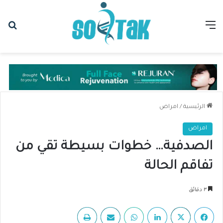
القائمة
بح
الرئيسية
/
امراض
امراض
الصدفية… خطوات بسيطة تقي من
تفاقم الحالة
٣ دقائق
فيسبوك
‫X
لينكدإن
واتساب
مشاركة عبر البريد
طباعة