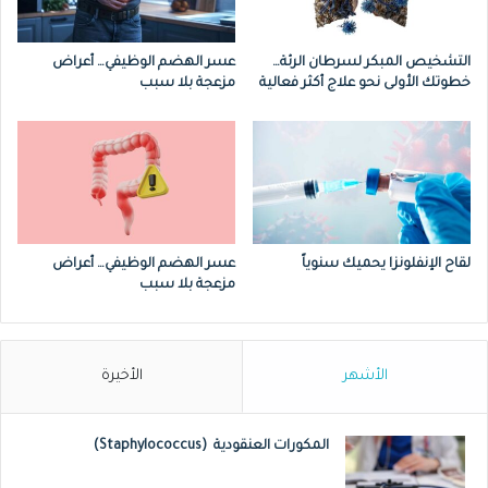
بقع حمراء على الجلد مغطاة بقشور فضية
التشخيص المبكر لسرطان الرئة…
عسر الهضم الوظيفي… أعراض
اللون وسميكة
خطوتك الأولى نحو علاج أكثر فعالية
مزعجة بلا سبب
جفاف الجلد الشديد يصل إلى حد المعاناة من
النزيف
حكّة أو حرقة أو ألم في المنطقة المصابة
زيادة سمك الأظافر أو تقوسها أو تعرّضها
لقاح الإنفلونزا يحميك سنوياً
عسر الهضم الوظيفي… أعراض
لبعض التغيرات
مزعجة بلا سبب
الشعور بألم وانتفاخ المفاصل.
الأشهر
الأخيرة
أبرز الأسباب
السبب الاكثر وضوحا هو الوراثة حيث أن اكثر
المكورات العنقودية (Staphylococcus)
المرضى لديهم جين واحد او ربما أكثر يؤثر على