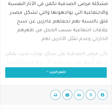
مشكلة مرضى الصدفية تكمن في الآثار النفسية
والاجتماعية التي يواجهونها والتي تشكل مصدر
قلق بالنسبة بهم تجعلهم عاجزين عن نسج
علاقات اجتماعية بسبب الخجل من ظهرهم
الخارجي وعدم تقبّل الآخرين لهم.
يأتي مرض الصدفية على شكل نوبات بحيث يمكن
ان يمر أشهر من دون وجود أي نوبة لاسيما اذا ما
تجنب المريض المحفزات التي تسبب ظهور النوبة،
اظهر المزيد
ولكن ذلك لا يعني انه شفي تماما من الحالة.
فيسبوك
‫X
لينكدإن
مشاركة عبر البريد
طباعة
من الأعراض التي تظهر على مرضى الصدفية هي
تلك البقع حمراء اللون التي تظهر على الجلد