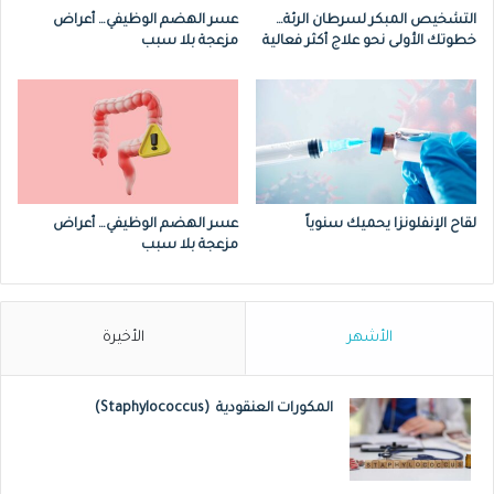
التشخيص المبكر لسرطان الرئة…
عسر الهضم الوظيفي… أعراض
خطوتك الأولى نحو علاج أكثر فعالية
مزعجة بلا سبب
لقاح الإنفلونزا يحميك سنوياً
عسر الهضم الوظيفي… أعراض
مزعجة بلا سبب
الأشهر
الأخيرة
المكورات العنقودية (Staphylococcus)