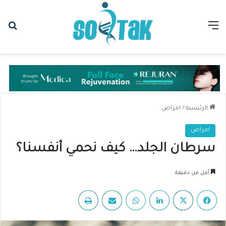
القائمة
بح
الرئيسية
/
امراض
امراض
سرطان الجلد… كيف نحمي أنفسنا؟
أقل من دقيقة
فيسبوك
‫X
لينكدإن
واتساب
مشاركة عبر البريد
طباعة