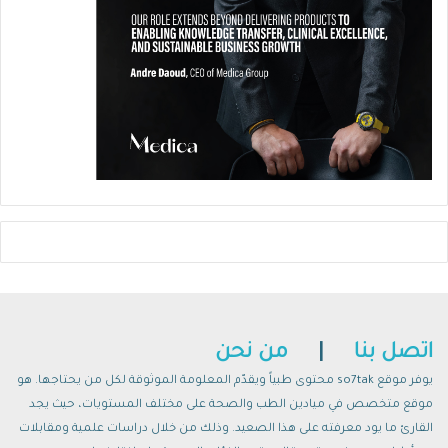
اتصل بنا
|
من نحن
يوفر موقع so7tak محتوى طبياً ويقدّم المعلومة الموثوقة لكل من يحتاجها. هو
موقع متخصص في ميادين الطب والصحة على مختلف المستويات، حيث يجد
القارئ ما يود معرفته على هذا الصعيد. وذلك من خلال دراسات علمية ومقابلات