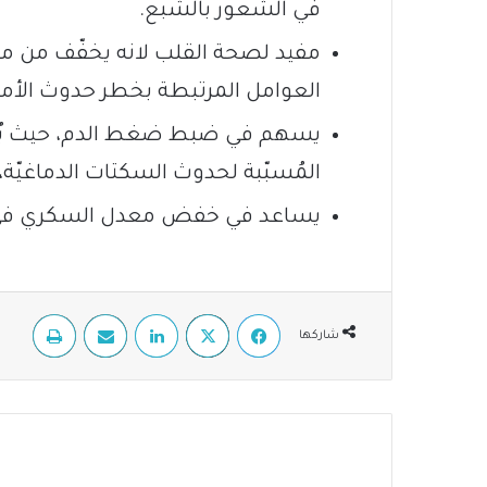
في الشعور بالشبع.
مفيد لصحة القلب لانه يخفّف من مست
العوامل المرتبطة بخطر حدوث الأمرا
يسهم في ضبط ضغط الدم، حيث يُعت
المُسبّبة لحدوث السكتات الدماغيّة، 
يساعد في خفض معدل السكري في 
فيسبوك
‫X
لينكدإن
مشاركة عبر البريد
طباعة
شاركها