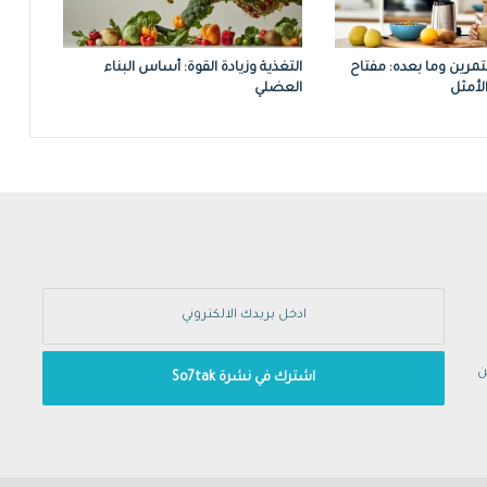
لتمرين وما بعده: مفتاح
التغذية وزيادة القوة: أساس البناء
الأمثل
العضلي
ن