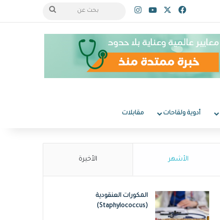
‫X
فيسبوك
‫YouTube
انستقرام
بحث
عن
أدوية ولقاحات
مقابلات
الأشهر
الأخيرة
المكورات العنقودية
(Staphylococcus)