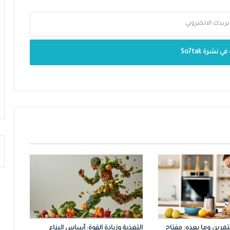
لتمرين وما بعده: مفتاح
التغذية وزيادة القوة: أساس البناء