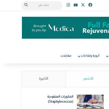
‫X
فيسبوك
‫YouTube
انستقرام
بحث
عن
أدوية ولقاحات
مقابلات
الأشهر
الأخيرة
المكورات العنقودية
(Staphylococcus)