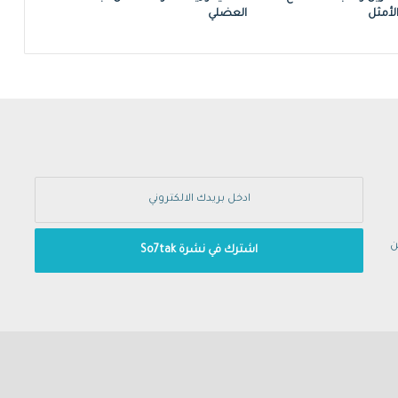
الأمثل
العضلي
ن