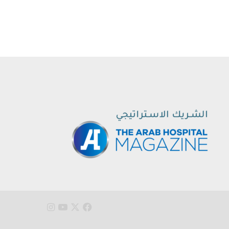
‫X
فيسبوك
‫YouTube
انستقرام