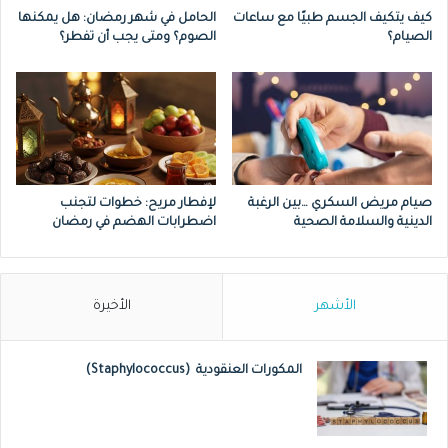
كيف يتكيف الجسم طبيًا مع ساعات
الحامل في شهر رمضان: هل يمكنها
الصيام؟
الصوم؟ ومتى يجب أن تفطر؟
صيام مريض السكري …بين الرغبة
لإفطار مريح: خطوات لتجنب
الدينية والسلامة الصحية
اضطرابات الهضم في رمضان
الأشهر
الأخيرة
المكورات العنقودية (Staphylococcus)