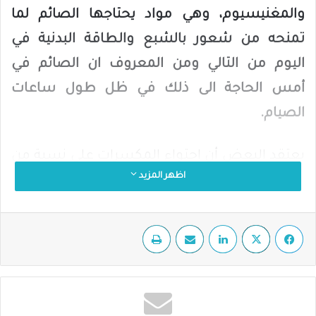
والمغنيسيوم، وهي مواد يحتاجها الصائم لما
تمنحه من شعور بالشبع والطاقة البدنية في
اليوم من التالي ومن المعروف ان الصائم في
أمس الحاجة الى ذلك في ظل طول ساعات
الصيام.
يعتقد البعض أن احتواء المكسرات على نسبة من
اظهر المزيد
الدهون يجعلها مضرة، لكن هذه الدهون تتميز
بأنها صحية ومفيدة للقلب لأنها تخفض معدل
فيسبوك
‫X
لينكدإن
مشاركة عبر البريد
طباعة
الكوليسترول الضار وترفع معدل الكوليسترول
النافع. كما أنها غنية بالأوميغا 3 و6 التي تطرد
الدهون الضارة من الجسم.