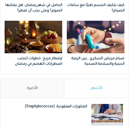
كيف يتكيف الجسم طبيًا مع ساعات
الحامل في شهر رمضان: هل يمكنها
الصيام؟
الصوم؟ ومتى يجب أن تفطر؟
صيام مريض السكري …بين الرغبة
لإفطار مريح: خطوات لتجنب
الدينية والسلامة الصحية
اضطرابات الهضم في رمضان
الأشهر
الأخيرة
المكورات العنقودية (Staphylococcus)