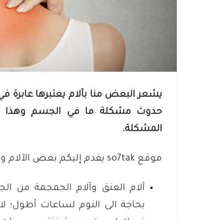
يشعر البعض منا بآلام يعتبرها عابرة في كث
حدوث مشكلة ما في الجسم وهذا الألم
المشكلة.
موقع so7tak يقدم إليكم بعض الآلام وما قد ينتج عنها في حال إهمالها:
آلام العنق وآلام الجمجمة من الجه
بحاجة الى النوم لساعات أطول؛ لا 