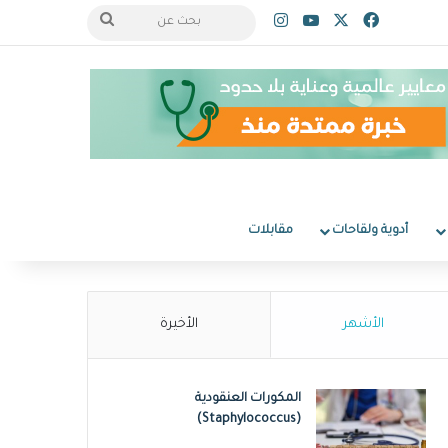
‫X
فيسبوك
‫YouTube
انستقرام
بحث
عن
أدوية ولقاحات
مقابلات
الأشهر
الأخيرة
المكورات العنقودية
(Staphylococcus)