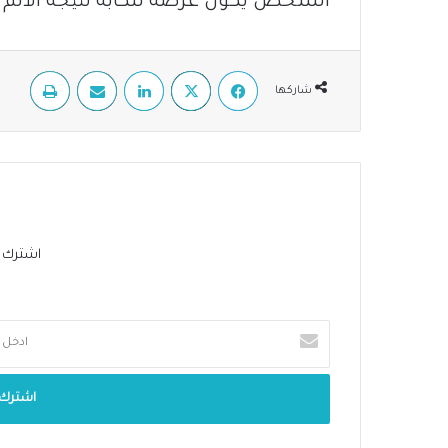
الشخص يكون عرضة للكآبة نتيجة الألم ا
فيسبوك
‫X
لينكدإن
مشاركة عبر البريد
طباعة
شاركها
اشترك في 