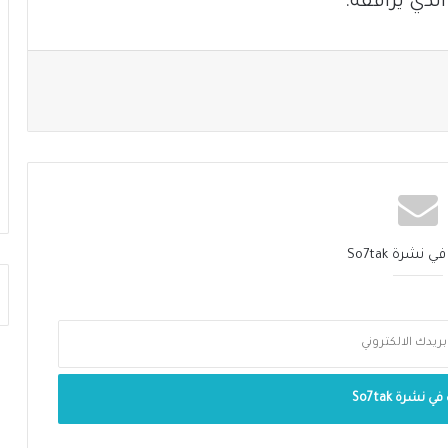
لذي يرافقه.
نشرة So7tak