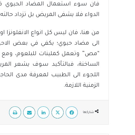
فان سوء استعمال المضاد الحيوي قد 
الدواء فلا يشفى المريض بل تزداد حالته
من هنا، فان ليس كل انواع الانفلونزا او 
الى مضاد حيوي؛ يكفي في بعض الاحيا
“مص” وتعمل كملينات للبلعوم، ومع ا
الساخنة، فبالتأكيد سوف يشعر المري
اللجوء الى الطبيب لمعرفة مدى الحاجة 
الزمنية اللازمة.
فيسبوك
‫X
لينكدإن
مشاركة عبر البريد
طباعة
شاركها