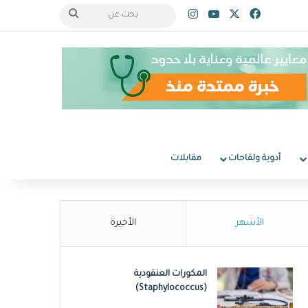
‫X
فيسبوك
‫YouTube
انستقرام
بحث
عن
أدوية ولقاحات
مقابلات
الأشهر
الأخيرة
المكورات العنقودية
(Staphylococcus)