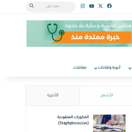
‫X
فيسبوك
‫YouTube
انستقرام
بحث
عن
أدوية ولقاحات
مقابلات
الأشهر
الأخيرة
المكورات العنقودية
(Staphylococcus)