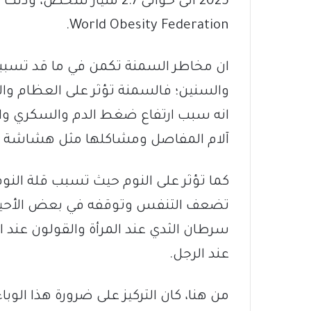
2025 الى حوالى 2.7 مليار 
World Obesity Federation.
ان مخاطر السمنة تكمن في ما قد تسب
والسنين؛ فالسمنة تؤثر على العظام وال
انه سبب ارتفاع ضغط الدم والسكري وال
آلام المفاصل ومشاكلها مثل هشاشة ال
كما تؤثر على النوم حيث تسبب قلة النو
تضعف التنفس وتوقفه في بعض الأحيان.
سرطان الثدي عند المرأة والقولون عند ال
عند الرجل.
من هنا، كان التركيز على ضرورة هذا الوب