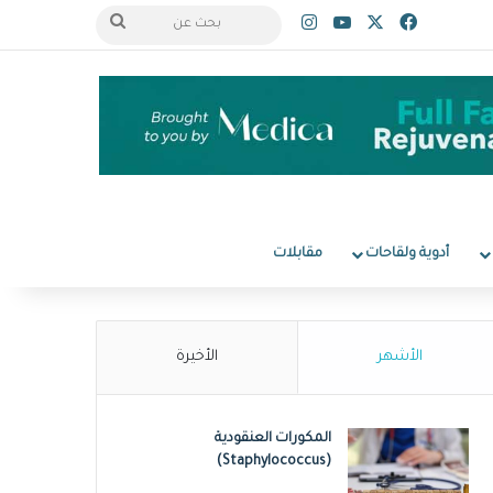
‫X
فيسبوك
‫YouTube
انستقرام
بحث
عن
أدوية ولقاحات
مقابلات
الأشهر
الأخيرة
المكورات العنقودية
(Staphylococcus)