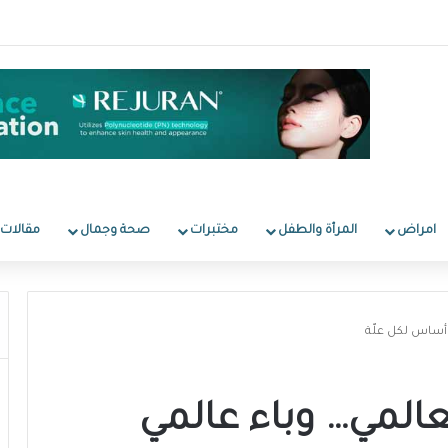
امراض
المرأة والطفل
مختبرات
صحة وجمال
مقالات
وأساس لكل علّة
المي… وباء عالمي