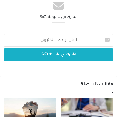
حالات التسمم الغذائي أو الدوائي التي تعتبر
من أكثر العوامل المؤدية للغثيان.
اشترك في نشرة So7tak
تناول أدوية معينة لا تتوافق مع طبيعة جسم
المريض فتؤدي إلى الغثيان.
حالات الإمساك والإسهال.
قرحة المعدة.
مرض إرتجاع المريء وحالات إنسداد القنوات
الهضمية والأمعاء.
القلق الشديد والخوف والتوتر.
مقالات ذات صلة
حالات الأرق وقلة النوم وعدم الراحة الكافية.
تناول كمية كبيرة من الحلويات والسكريات.
التحسس تجاه بعض الأطعمة.