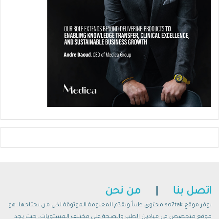
اتصل بنا
|
من نحن
يوفر موقع so7tak محتوى طبياً ويقدّم المعلومة الموثوقة لكل من يحتاجها. هو
موقع متخصص في ميادين الطب والصحة على مختلف المستويات، حيث يجد