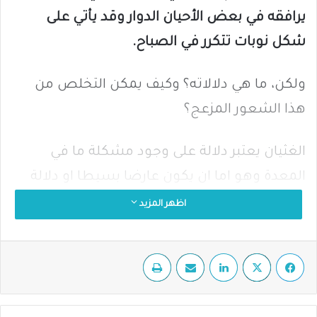
يرافقه في بعض الأحيان الدوار وقد يأتي على
شكل نوبات تتكرر في الصباح.
ولكن، ما هي دلالاته؟ وكيف يمكن التخلص من
هذا الشعور المزعج؟
الغثيان يعتبر دلالة على وجود مشكلة ما في
المعدة وهو اما ان يكون عارضا بسيطا او دلالة
على وجود حالة مرضية تستدعي التدخل الطبي.
اظهر المزيد
وقد يكون الغثيان نتيجة لعوامل عده منها:
فيسبوك
‫X
لينكدإن
مشاركة عبر البريد
طباعة
إصابة الجهاز الهضمي بفيروس أو بكتيريا
تؤدي إلى خلل بالجهاز الهضمي.