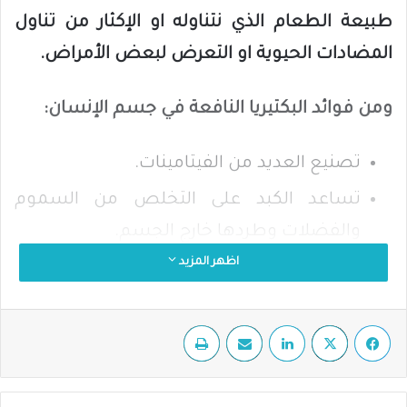
طبيعة الطعام الذي نتناوله او الإكثار من تناول
المضادات الحيوية او التعرض لبعض الأمراض.
ومن فوائد البكتيريا النافعة في جسم الإنسان:
تصنيع العديد من الفيتامينات.
تساعد الكبد على التخلص من السموم
والفضلات وطردها خارج الجسم.
اظهر المزيد
تحفيز عمل الجهاز المناعي.
تسريع الشفاء من الإسهال الناتج عن بعض
فيسبوك
‫X
لينكدإن
مشاركة عبر البريد
طباعة
حالات التسمم الغذائي.
تجديد خلايا بطانة القناة الهضمية وتحسين
صحتها.