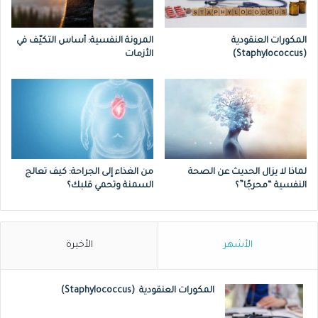
تحسين هضم سكر اللبن وذلك بإنتاج أنزيم
المكورات العنقودية
المرونة النفسية: أساس التكيّف في
خميرة سكر اللبن.
(Staphylococcus)
الأزمات
إنتاج أحماض اللبنيك والخلّيك اللذين يحاربان
البكتيريا الضارة من غزو الجسم.
منع نمو وانتشار الفطريات من الأماكن التي
تتواجد فيها.
لماذا لا يزال الحديث عن الصحة
من الغذاء إلى الجراحة: كيف تعالج
تقليل التفاعلات الإلتهابية التحسسية عن
النفسية “محرجًا”؟
السمنة وتحمي قلبك؟
طريق تثبيط استجابة الأمعاء للأطعمة
المسببة للحساسية.
الأشهر
الأخيرة
المكورات العنقودية (Staphylococcus)