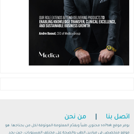
اتصل بنا
|
من نحن
يوفر موقع so7tak محتوى طبياً ويقدّم المعلومة الموثوقة لكل من يحتاجها. هو
موقع متخصص في ميادين الطب والصحة على مختلف المستويات، حيث يجد