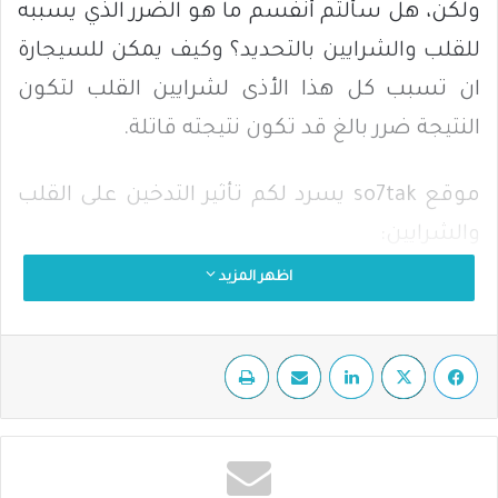
ولكن، هل سألتم أنفسم ما هو الضرر الذي يسببه
للقلب والشرايين بالتحديد؟ وكيف يمكن للسيجارة
ان تسبب كل هذا الأذى لشرايين القلب لتكون
النتيجة ضرر بالغ قد تكون نتيجته قاتلة.
موقع so7tak يسرد لكم تأثير التدخين على القلب
والشرايين:
اظهر المزيد
التدخين يسهم في:
فيسبوك
‫X
لينكدإن
مشاركة عبر البريد
طباعة
تسارع ضربات القلب.
تضيق في الشرايين من خلال ترسّب مادة
الكوليسترول على جدران الأوعية الدموية.
صعوبة في التحكم في مستوى ضغط الدم