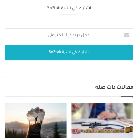
اشترك في نشرة So7tak
حتى مع تناول الدواء.
يقلل من نسبة الأكسجين في الدم ما يعرّض
المدخّن الى الإصابة بأزمات القلب الحادة
وجلطات القلب والمخ.
ضعف قدرة عضلة القلب على ضخ الدم ما
يؤدي الى هبوط في القلب وفشل في أدائه
المهام الحيوية.
مقالات ذات صلة
مشاكل ومضاعفات أثناء التخدير في حال
الحاجة لإجراء عملية جراحية للمدخنين.
إنتفاخ وتهتك الشريان الرئيسي في الجسم (
الشريان الأورطي ).
تضيق شرايين الأطراف، فقد ثبت أن المدخنين