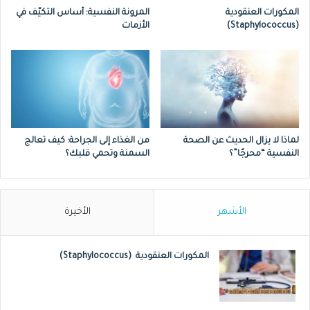
المكورات العنقودية
المرونة النفسية: أساس التكيّف في
يمثلون حوالي 90% من المصابين بضيق
(Staphylococcus)
الأزمات
شرايين الأطراف.
أحد مسببات ازدياد تجلط الدم التلقائي.
لماذا لا يزال الحديث عن الصحة
من الغذاء إلى الجراحة: كيف تعالج
النفسية “محرجًا”؟
السمنة وتحمي قلبك؟
الأشهر
الأخيرة
المكورات العنقودية (Staphylococcus)