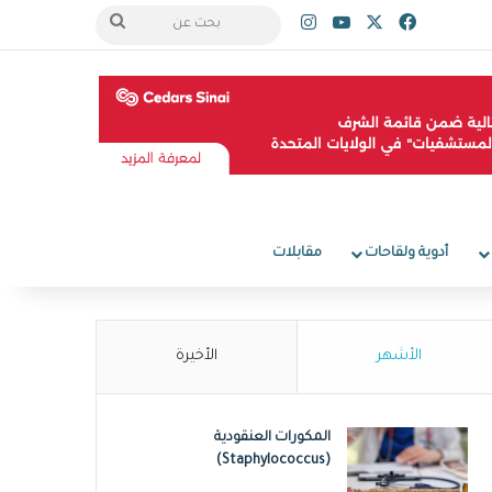
‫X
فيسبوك
‫YouTube
انستقرام
بحث
عن
أدوية ولقاحات
مقابلات
الأشهر
الأخيرة
المكورات العنقودية
(Staphylococcus)