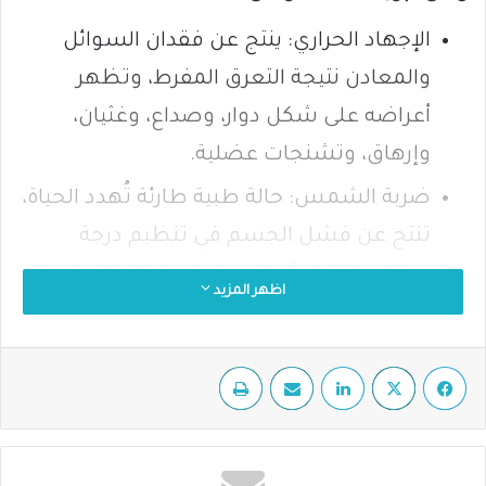
الإجهاد الحراري: ينتج عن فقدان السوائل
والمعادن نتيجة التعرق المفرط، وتظهر
أعراضه على شكل دوار، وصداع، وغثيان،
وإرهاق، وتشنجات عضلية.
ضربة الشمس: حالة طبية طارئة تُهدد الحياة،
تنتج عن فشل الجسم في تنظيم درجة
حرارته، وتظهر أعراضها على شكل ارتفاع حاد
اظهر المزيد
في درجة الحرارة، وفقدان الوعي، وتشنجات،
وغيبوبة.
فيسبوك
‫X
لينكدإن
مشاركة عبر البريد
طباعة
إليكم بعض النصائح والإرشادات لتجنب أمراض
الصيف المرتبطة بالحرارة: