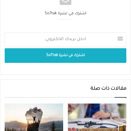
ترطيب الجسم:
اشترك في نشرة So7tak
شرب كميات كافية من الماء والسوائل الخالية
من السكر، مثل عصير الفواكه الطبيعي،
والمشروبات الرياضية، للحفاظ على رطوبة
الجسم.
شرب الماء بانتظام، حتى عند عدم الشعور
بالعطش.
تجنب المشروبات الكحولية والمشروبات التي
مقالات ذات صلة
تحتوي على الكافيين، لأنها تُسبب جفاف
الجسم.
الحماية من أشعة الشمس: