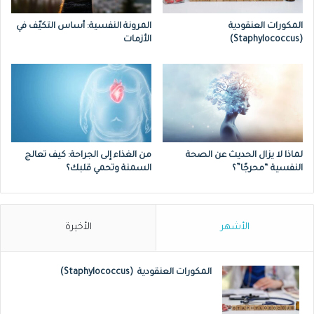
الحد من التعرض لأشعة الشمس المباشرة،
المكورات العنقودية
المرونة النفسية: أساس التكيّف في
خاصة خلال ساعات الذروة (من 10 صباحًا إلى
(Staphylococcus)
الأزمات
4 مساءً).
ارتداء ملابس خفيفة فضفاضة تغطي
الذراعين والساقين.
استخدام واقي الشمس بعامل حماية SPF 30
لماذا لا يزال الحديث عن الصحة
من الغذاء إلى الجراحة: كيف تعالج
أو أعلى على جميع المناطق المكشوفة من
النفسية “محرجًا”؟
السمنة وتحمي قلبك؟
بشرتك قبل 15 دقيقة من الخروج.
وضع قبعة ونظارات شمسية لحماية العينين
الأشهر
الأخيرة
من أشعة الشمس.
المكورات العنقودية (Staphylococcus)