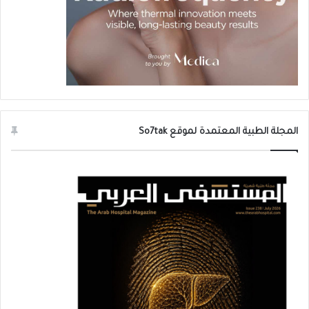
الفواكه والخضروات خصوصاً الجزر والخس
الإكثار من تناول الفيتامينات لاسيما فيتامين
B12.
الإكثار من تناول السمك والموز واستبدال
الملح العادي بالملح الغني باليود.
المجلة الطبية المعتمدة لموقع So7tak
الحناء التي تشتهر بها الدول العربية مفيدة
جدا وتحافظ على صبغ الـ”ميلانين”.
نبتة الصبار تسهم في التخفيف من ظهور
الشعر الابيض وأفضل طريقة لاستخدامها
هي تدليك فروة الرأس بمستخلصاتها.
الإكثار من حمامات الزيت مثل زيت اللوز وزيت
جوز الهند وزيت الخروع وزيت الزيتون وغيرها