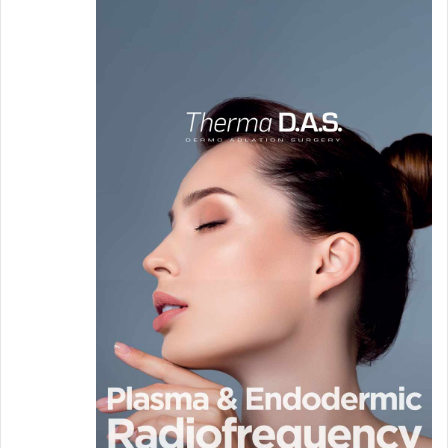
والطعام المشبع بالزيت.
الإفراط في استخدام مجفّفات الشعر
وتعرض الشعر لدرجات حرارة مرتفعة بكثافة.
الإفراط في استخدام الكيماويات وصبغات
الشعر والبدء بها في وقت مبكر والصابون غير
المناسب وغيرها من الممارسات.
كيف إذن نتفادى ظهور الشعر الأبيض؟
ممارسة الرياضة ولاسيما المشي ومن المفيد
لتأخير ظهور الشعر الأبيض المشي حافي
القدمين على الحشيش الرطب.
الإكثار من شرب العصائر الطازجة أو تناول