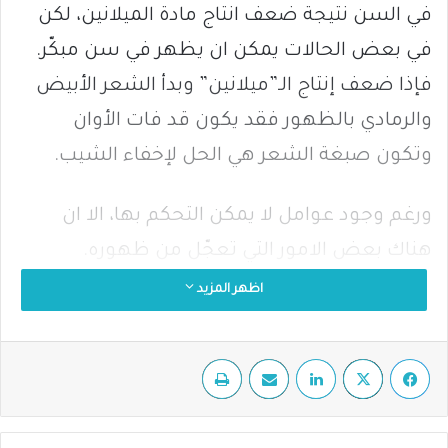
في السن نتيجة ضعف انتاج مادة الميلانين، لكن
في بعض الحالات يمكن ان يظهر في سن مبكّر.
فإذا ضعف إنتاج الـ”ميلانين” وبدأ الشعر الأبيض
والرمادي بالظهور فقد يكون قد فات الأوان
وتكون صبغة الشعر هي الحل لإخفاء الشيب.
ورغم وجود عوامل لا يمكن التحكم بها، الا ان
هناك بعض الامور التي تعجّل من ظهوره.
فبإمكاننا تأخير ظهور الشعر الأبيض من خلال
اظهر المزيد
اتباع بعض النصائح للعناية بالشعر.
فيسبوك
‫X
لينكدإن
مشاركة عبر البريد
طباعة
ومن المعروف ان نقص الميلانين هو السبب
الرئيسي لظهور الشعر الأبيض، لكن إنتاج هذه