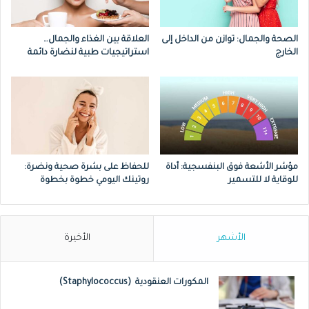
الجينات في مثل هذه الحالة هي التي تتحكم
في موعد توقف إفراز مادة الميلانين، ومن ثم
الصحة والجمال: توازن من الداخل إلى
العلاقة بين الغذاء والجمال…
الخارج
استراتيجيات طبية لنضارة دائمة
يظهر الشعر الأبيض في سن مبكرة.
أمراض الغدة الدرقية التي تسبب عجزها عن
إفراز الهرمونات بقدر كافٍ، فمن الأعراض
الجانبية لاضطرابات الغدة الدرقية هي ظهور
الشعر الأبيض مبكرًا.
مؤشر الأشعة فوق البنفسجية: أداة
للحفاظ على بشرة صحية ونضرة:
للوقاية لا للتسمير
روتينك اليومي خطوة بخطوة
وجود بعض الأمراض التي تؤدي الى فقدان
الشعر للصبغة مثل أمراض المناعة الذاتية
كالبهاق وفقر الدم ومتلازمات الشيخوخة
الأشهر
الأخيرة
المبكرة.
المكورات العنقودية (Staphylococcus)
التوتر والقلق لفترات طويلة والتعرض للكثير