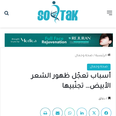
القائمة
بح
الرئيسية
/
صحة وجمال
صحة وجمال
أسباب تعجّل ظهور الشعر
الأبيض… تجنّبيها
٢ دقائق
فيسبوك
‫X
لينكدإن
واتساب
مشاركة عبر البريد
طباعة