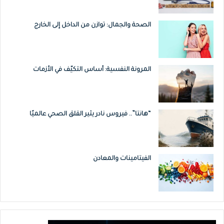
الحالات.
الصحة والجمال: توازن من الداخل إلى الخارج
الأعراض
تتضمن أعراض الاكزيما بشكل عام:
المرونة النفسية: أساس التكيّف في الأزمات
جفاف الجلد.
“هانتا”.. فيروس نادر يثير القلق الصحي عالميًا
الحكة، وتكون الحكة شديدة خلال الليل
خصوصًا.
بقع حمراء تظهر بشكل خاص على الكفين
الفيتامينات والمعادن
والقدمين والكاحلين والمعصمين والعنق
وأعلى الصدر والأجفان وفي ثنيات المرفق
والركبة.