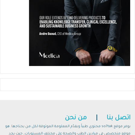
الموضعية حيث يثبط هذا الدواء أنشطة جهاز
المناعة ويقلّل الإلتهاب.
اتصل بنا
|
من نحن
يوفر موقع so7tak محتوى طبياً ويقدّم المعلومة الموثوقة لكل من يحتاجها. هو
موقع متخصص في ميادين الطب والصحة على مختلف المستويات، حيث يجد