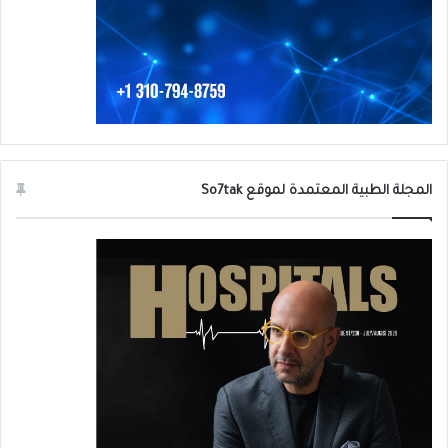
الكورتيكوستيرويد الموضعية: وهي أدوية مضادة
للإلتهابات ويجب أن تخفف الأعراض الرئيسية
للاكزيما مثل الالتهاب والحكة.
في حال لم تكن العلاجات الموضعية فعّالة، يلجأ
الأطباء إلى الأدوية الفموية مثل
المجلة الطبية المعتمدة لموقع So7tak
الكورتيكوستيرويدات الجهازية أو مثبطات المناعة
وتكون على شكل حقن أو أقراص عن طريق الفم.
يمكن أن يصف الأطباء المضادات الحيوية إذا
حدثت الاكزيما جنبًا إلى جنب مع عدوى جلدية
بكتيرية. كما أن مضادات الهيستامين يمكن أن
تقلل من خطر الخدش الليلي لأنها تميل إلى
التسبب في النعاس، أو مثبطات الكالسينيورين