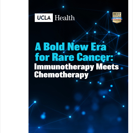
بثرات صغيرة بارزة قد تتسرب السوائل منها
عندما تخدش أو تتقشر.
سماكة الجلد وتشققه وتقشره.
العلاج
رغم عدم وجود علاج نهائي للاكزيما إلا أنه يتوافر
اليوم بعض الأدوية الفموية والكريمات التي
تسهم في تهدئة الحالة المتهيّجة والحد من
تفاقمها خصوصاً مع اتباع المريض للإرشادات
اليومية المتعلقة بالعناية بالبشرة بالإضافة إلى
تجنّب المهيّجات.
يصف الأطباء بعض أنواع كريمات ومراهم