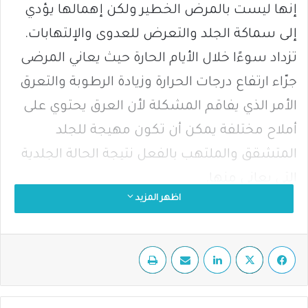
إنها ليست بالمرض الخطير ولكن إهمالها يؤدي
إلى سماكة الجلد والتعرض للعدوى والإلتهابات.
تزداد سوءًا خلال الأيام الحارة حيث يعاني المرضى
جرّاء ارتفاع درجات الحرارة وزيادة الرطوبة والتعرق
الأمر الذي يفاقم المشكلة لأن العرق يحتوي على
أملاح مختلفة يمكن أن تكون مهيجة للجلد
المتشقق والملتهب بالفعل نتيجة الحالة الجلدية
التي يعاني منها.
اظهر المزيد
تسبّب الاكزيما مشاكل جلدية وآفات قشرية جافة
ينتج عنها إصابة بقع متفرّقة من الجلد بالإلتهاب
فيسبوك
‫X
لينكدإن
مشاركة عبر البريد
طباعة
والتّهيج وحكّة شديدة تؤدي بدورها إلى ظهور بقع
حمراء سميكة على سطح الجلد وقد يصل الأمر