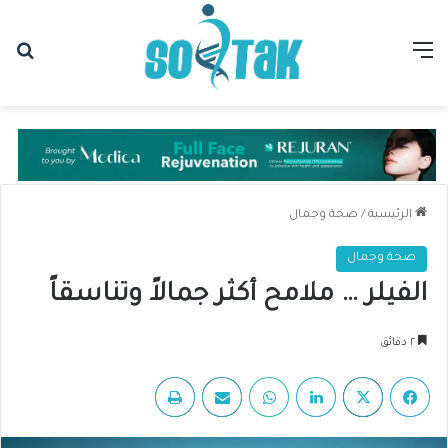
القائمة
بح
الرئيسية
/
صحة وجمال
صحة وجمال
الفيلر … ملامح أكثر جمالاً وتناسقاً
٢ دقائق
فيسبوك
‫X
لينكدإن
واتساب
مشاركة عبر البريد
طباعة