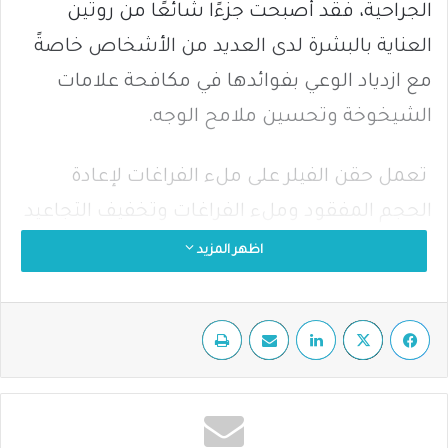
الجراحية، فقد أصبحت جزءًا شائعًا من روتين
العناية بالبشرة لدى العديد من الأشخاص خاصةً
مع ازدياد الوعي بفوائدها في مكافحة علامات
الشيخوخة وتحسين ملامح الوجه.
تعمل حقن الفيلر على ملء الفراغات لإعادة
الحجم المفقود وملء الفراغات وتخفيف التجاعيد
إضافة إلى نفخ الوجه والشفايف النحيفة، ولتعديل
اظهر المزيد
تشوهات الوجه والذقن وبعض جروح الجسم عن
طريق ملء الفراغات.
فيسبوك
‫X
لينكدإن
مشاركة عبر البريد
طباعة
كما تعمل على علاج ندبات البشرة البارزة أو
المناطق المنخفضة من خلال ملئها مثل آثار حب
الشباب لتحقيق سطح أكثر تناسقًا ونعومة،