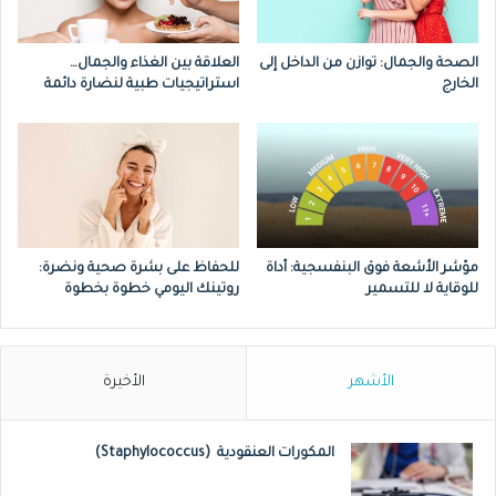
مشاكل الغدة الدرقية
الصحة والجمال: توازن من الداخل إلى
العلاقة بين الغذاء والجمال…
الخارج
استراتيجيات طبية لنضارة دائمة
عند وجود خلل ما في عمل الغدة الدرقية، تصبح
عاجزة عن إفراز كميات كافية من هرموناتها، ما
يؤدي إلى اسمرار الجلد تحت العينين نتيجة احتباس
الماء في جميع أنحاء الأنسجة حول العين.
مؤشر الأشعة فوق البنفسجية: أداة
للحفاظ على بشرة صحية ونضرة:
علاج الهالات السوداء يستدعي معرفة السبب
للوقاية لا للتسمير
روتينك اليومي خطوة بخطوة
بالدرجة الأولى وتشخيص المرض ليبدأ المريض
بعد ذلك باتباع العلاج المناسب لتخف وطأة تلك
الأشهر
الأخيرة
الهالات مع الوقت.
المكورات العنقودية (Staphylococcus)
يمكن أن تساعد بعض التغييرات في نمط الحياة