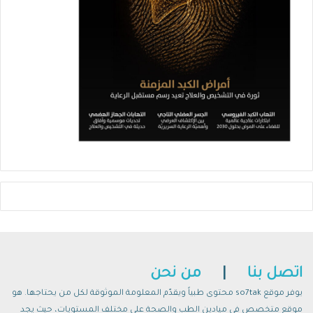
اتصل بنا
|
من نحن
يوفر موقع so7tak محتوى طبياً ويقدّم المعلومة الموثوقة لكل من يحتاجها. هو
موقع متخصص في ميادين الطب والصحة على مختلف المستويات، حيث يجد