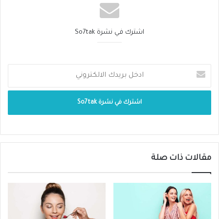
إن وجود بعض المشاكل الصحية والإلتهابات في
اشترك في نشرة So7tak
الجيوب الأنفية قد يكون سبباً في نقص
الأوكسجين الواصل لها نتيجة انسداد الأنف،
وبالتالي قد يسبب ذلك ظهور الهالات السوداء
أسفل العين.
الاكزيما
تسبب الاكزيما حكة في البشرة ويمكن أن تجعل
البشرة سميكة ومتقشرة ما لم يتم علاجها. الحكة
مقالات ذات صلة
المفرطة وفرك العينين باستمرار يمكن أن يؤدي
إلى تورم الأوعية الدموية والتهابها تحت العينين،
ما يجعلها تبدو سوداء وتشبه الكدمات تقريبًا.