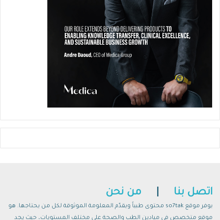
اتصل بنا
|
من نحن
يوفر موقع so7tak محتوى طبياً ويقدّم المعلومة الموثوقة لكل من يحتاجها. هو
موقع متخصص في ميادين الطب والصحة على مختلف المستويات، حيث يجد