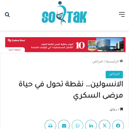
القائمة
بح
الرئيسية
/
امراض
امراض
الانسولين… نقطة تحول في حياة
مرضى السكري
٢ دقائق
فيسبوك
‫X
لينكدإن
واتساب
مشاركة عبر البريد
طباعة