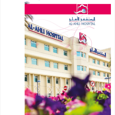
السكر؛ وحقن الانسولين السريع التي يأخذها
مرضى السكري من النوع الأول قبل وجبة الطعام،
وأحياناً مرضى السكري من النوع الثاني.
وهناك الانسولين القاعدي الذي يًعطى مرة واحدة
في اليوم بحسب الحالة، والانسولين المدمج الذي
يؤخذ مرة صباحاً ومرة مساءً لتحسين إفرازات
الانسولين.
حقن الانسولين تسهم بشكل فعّال في
السيطرة على معدل السكري والحد من الإرتفاع
المفاجئ أو الإنخفاض المفاجئ، حيث يوجد
الانسولين سريع المفعول وآخر ذي المفعول