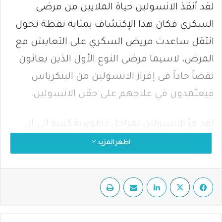
لقد أنقذ الانسولين حياة الملايين من مرضى
السكري فكان هذا الإكتشاف بمثابة نقطة تحول
انتقل ساعدت مريض السكري على التعايش مع
المرض، لاسيما مرضى النوع الأول الذين يعانون
نقصاً حاداً في إفراز الانسولين من البنكرياس
فيعتمدون في علاجهم على حقن الانسولين.
لقد مرّ الانسولين بمراحل تطويرية كبيرة الى ان
اثمرت التجارب المخبرية ما هو عليه اليوم
اظهر المزيد
والوصول الى هذه المرحلة وبات علاجاً فعالاً لكثير
من المرضى لكي يتمكنوا من التمتع بحياة صحية
فيسبوك
‫X
لينكدإن
مشاركة عبر البريد
طباعة
أفضل.