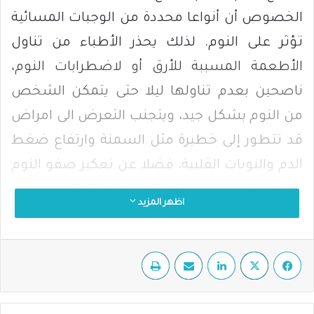
الخصوص أن أنواعا محددة من الوجبات المسائية
تؤثر على النوم. لذلك يحذر الأطباء من تناول
الأطعمة المسببة للأرق أو لاضطرابات النوم،
ناصحين بعدم تناولها ليلا حتى يتمكن الشخص
من النوم بشكل جيد، ويتجنب التعرض الى امراض
قد تتطور إلى خطيرة مثل السمنة وارتفاع ضغط
الدم والنوبات القلبية، فضلا عن تعكير صفو النوم
بالنسبة لمن يتناولها مباشرة قبل النوم.
اظهر المزيد
والاطعمة الخمسة التي يتحدث عنها الاطباء
فيسبوك
‫X
لينكدإن
مشاركة عبر البريد
طباعة
وخبراء التغذية، بحسب دراسة بريطانية هي:
ساندويتشات البرغر،
التي تبيّن أن لها تاثيرا