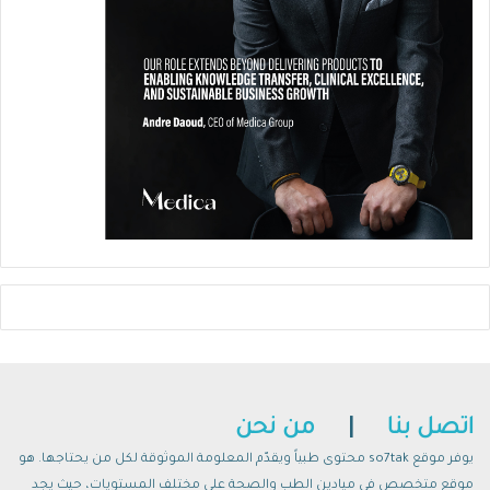
اتصل بنا
|
من نحن
يوفر موقع so7tak محتوى طبياً ويقدّم المعلومة الموثوقة لكل من يحتاجها. هو
موقع متخصص في ميادين الطب والصحة على مختلف المستويات، حيث يجد