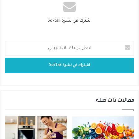
سلبيا على النوم، كما أنها لا تعتبر أصلا طعاما
صحيا، لا في النهار ولا في الليل، كونها تحفز
اشترك في نشرة So7tak
انتاج الاسيد في المعدة وتسبب آلاما وحرقة
خلال الليل.
المشروبات الروحية،
حيث ان تناولها يوثر سلبا
ويودي الى “نوم غير مريح ولا مناسب”،
بحسب ما يقول الخبراء، وذلك خلافا لاعتقاد
الكثيرين بأن الكحول يساعد الجسم على
النوم. فهي تضر بما يسمى “التمثيل الغذائي”
مقالات ذات صلة
في الجسم، وتؤدي إلى الأرق.
الشوكولا الداكنة،
التي يسود الاعتقاد بأنها
ملائمة صحيا بشكل اكبر بسبب انخفاض
نسبة الدهون فيها، الا ان هذا الامر ليس