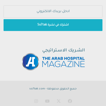
جميع الحقوق محفوظة - so7tak.com
‫X
فيسبوك
‫YouTube
انستقرام