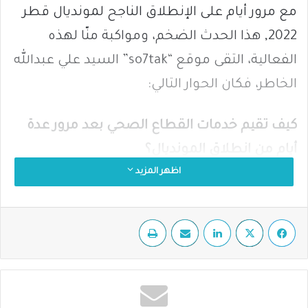
مع مرور أيام على الإنطلاق الناجح لمونديال قطر
2022, هذا الحدث الضخم، ومواكبة منّا لهذه
الفعالية، التقى موقع “so7tak” السيد علي عبدالله
الخاطر، فكان الحوار التالي:
كيف تقيم خدمات القطاع الصحي بعد مرور عدة
أيام من انطلاق المونديال؟
اظهر المزيد
لقد تم توفير كافة الخدمات الصحية بسلاسة
وكفاءة عالية وفقاً للخطة الموضوعة مسبقاً
فيسبوك
‫X
لينكدإن
مشاركة عبر البريد
طباعة
لتقديم الخدمات الصحية خلال بطولة كأس العالم
فيفا قطر 2022، وقد تلقى جميع المشجعين
واللاعبين والمرضى خدمات عالية الجودة عند