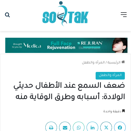
القائمة
بح
الرئيسية
/
المرأة والطفل
المرأة والطفل
ضعف السمع عند الأطفال حديثي
الولادة: أسبابه وطرق الوقاية منه
دقيقة واحدة
فيسبوك
‫X
لينكدإن
واتساب
مشاركة عبر البريد
طباعة