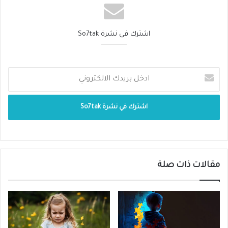
أخرى ويسمى “صمم غير مرتبط بمتلازمة” وهو
يمثل 70 بالمئة من الحالات الوراثية.
اشترك في نشرة So7tak
وإذا لم تتمكن الأذن من سماع الأصوات بشكل
كاف أثناء السنوات الأربع الأولى للطفل يصبح
تعلم الكلام غير ممكن. ولتجنب ذلك لابد أن
يحصل الطفل الذي يعاني من مشاكل في السمع
على جهاز للسمع في أقرب وقت ممكن. ومن
المهم أيضا ضبطه بشكل دقيق بعد فحص
مقالات ذات صلة
قدرته على السمع وفق ما يؤكد مولر. وإلى جانب
علاج ضعف السمع يحتاج الأطفال الذين يعانون
من هذه المشكلة إلى تدريب على النطق، مما يتيح
للدماغ معالجة الإشارات الصوتية بشكل أفضل.