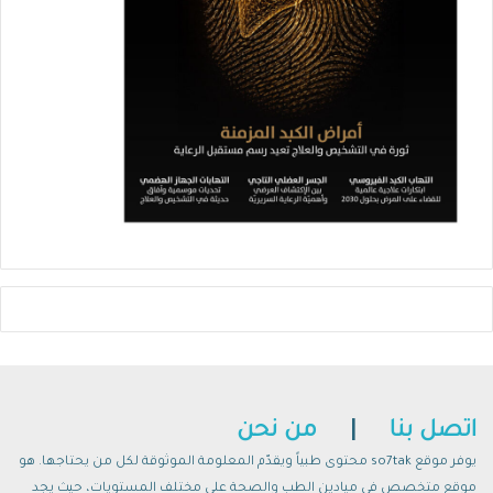
اتصل بنا
|
من نحن
يوفر موقع so7tak محتوى طبياً ويقدّم المعلومة الموثوقة لكل من يحتاجها. هو
موقع متخصص في ميادين الطب والصحة على مختلف المستويات، حيث يجد