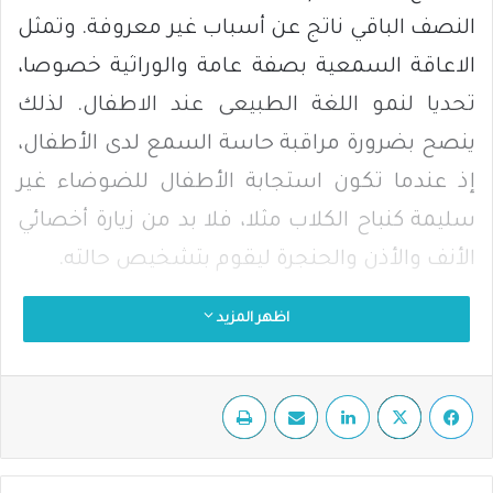
النصف الباقي ناتج عن أسباب غير معروفة. وتمثل
الاعاقة السمعية بصفة عامة والوراثية خصوصا،
تحديا لنمو اللغة الطبيعى عند الاطفال. لذلك
ينصح بضرورة مراقبة حاسة السمع لدى الأطفال،
إذ عندما تكون استجابة الأطفال للضوضاء غير
سليمة كنباح الكلاب مثلا، فلا بد من زيارة أخصائي
الأنف والأذن والحنجرة ليقوم بتشخيص حالته.
اظهر المزيد
ويقسم الأطباء والمختصون الأسباب الوراثية
للصمم إلى قسمين رئيسين: قسم مصحوب
فيسبوك
‫X
لينكدإن
مشاركة عبر البريد
طباعة
بمشاكل صحية أخرى في الجسم تسمى “صمم
مرتبط بمتلازمة” وهي تمثل 30 بالمئة من الحالات
الوراثية، وقسم لا يكون مصحوبا بمشاكل صحية