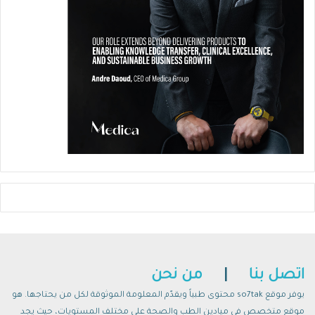
اتصل بنا
|
من نحن
يوفر موقع so7tak محتوى طبياً ويقدّم المعلومة الموثوقة لكل من يحتاجها. هو
موقع متخصص في ميادين الطب والصحة على مختلف المستويات، حيث يجد