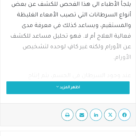
يلجأ الأطباء الى هذا الفحص للكشف عن بعض
أنواع السرطانات التي تصيب الأمعاء الغليظة
والمستقيم، ويساعد كذلك في معرفة مدى
فعالية العلاج أم لا. فهو تحليل مساعد للكشف
عن الأورام ولكنه غير كافٍ لوحده لتشخيص
الأورام.
عند وجود السرطان في الجسم، يتم إنتاج
مستضد يُطلق عليه اسم CEA
اظهر المزيد
(carcinoembryonic antigen) وهو ما يتم البحث
عنه من خلال هذا الفحص.
فيسبوك
‫X
لينكدإن
مشاركة عبر البريد
طباعة
يطلب الطبيب هذا الفحص للبحث عن الخلايا