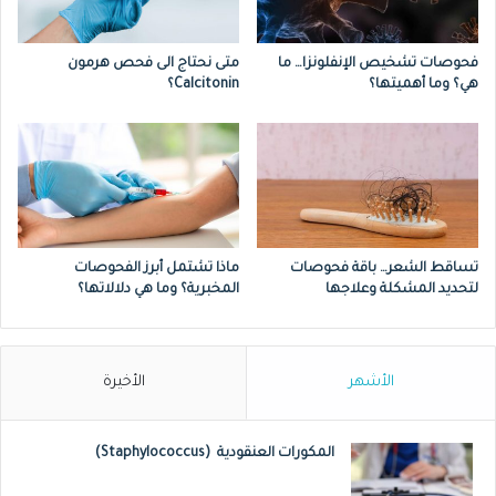
التالية:
فحوصات تشخيص الإنفلونزا… ما
متى نحتاج الى فحص هرمون
سرطان القولون والمستقيم.
هي؟ وما أهميتها؟
Calcitonin؟
سرطان الثدي .
سرطان الجهاز الهضمي.
سرطان المبيض.
سرطان الرئة.
تساقط الشعر… باقة فحوصات
ماذا تشتمل أبرز الفحوصات
سرطان الكبد.
لتحديد المشكلة وعلاجها
المخبرية؟ وما هي دلالاتها؟
سرطان البروستاتا.
سرطان الغدة الدرقية.
الأشهر
الأخيرة
وفي هذا الإطار، يجب الإشاة الى ان نتيجة هذا
المكورات العنقودية (Staphylococcus)
الفحص ليست الوسيلة الوحيدة لتأكيد تشخيص