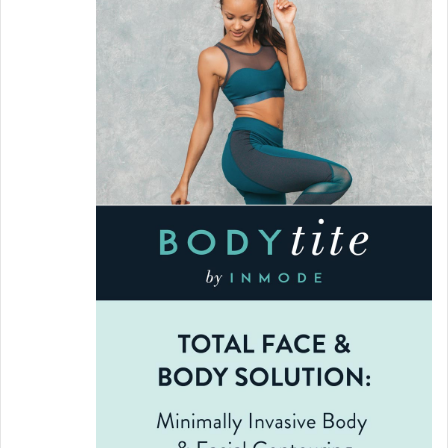
يمكن القيام بتحليل CEA من خلال العديد من
سوائل الجسم، مثل الدم، أو السائل النخاعي،
المعروف بفحص البزل القطني، أو سائل جدار
البطن، أو سائل تجويف الصدر.
خلال الفحص، يقوم أخصائي المختبر بسحب عينة
دم من أحد أوردة الذراع باستخدام إبرة صغيرة، أو
بسحب أحد السوائل السابق ذكرها باستخدام إبرة
رفيعة.
قراءة الفحص
تختلف النسب الطبيعية لتحليل دلالات الأورام
باختلاف وضع المريض، فمثلاً تعتبر النسبة