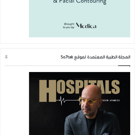
الطبيعية لتحليل CEA للمدخنين هي أقل من 5
نانوجرام / ملليلتر. المعدل الطبيعي لمستضد
CEA عند الأشخاص الطبيعيين الأصحاء أقل من
3 نانوجرام في المليلتر، ومن المعروف أن معدلات
CEA تعود إلى طبيعتها بعد فترة من إزالة
المجلة الطبية المعتمدة لموقع So7tak
السرطان بنجاح.
تكون نتائج تحليل CEA إما مرتفعة وإما طبيعية
كما يلي:
طبيعية: أقل من 2.5 نانوجرام / ملليلتر.
مرتفعة: أكثر من 2.5 نانوجرام / ملليلتر.