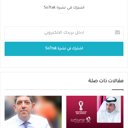
المستجد على أعضاء الجسم وكذلك عن السلالة
اشترك في نشرة So7tak
الجديدة
.
بعد
عام
تقريباً
على
بدء
جائحة
كورونا،
كيف
تقيّمون
تأثيرات
هذا
الفيروس
المستقبلية
على
صحة
المريض
عموما
وعلى
الرئتين
بشكل
خاص؟
في الواقع، ومن خلال ما شهدناه خلال عام على
بدء الجائحة، فإن التأثيرات تعتبر بالغة وشديدة
مقالات ذات صلة
حيث يعاني مرضى فيروس كورونا المستجد من
إلتهابات رئوية لاسيما في الحالات المتقدمة وهو
ما يعتبر السبب الرئيسي للوفاة لأن هذا الإلتهاب
يؤدي إلى هبوط حاد في نسبة الأكسدة في الدم