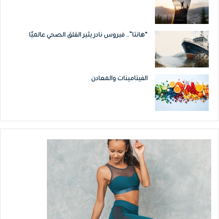
هذه السلالة الجديدة ناتجة عن تغيرات في
البروتينات الموجودة على سطح الفيروس أي
“هانتا”.. فيروس نادر يثير القلق الصحي عالميًا
الطفرة
التي تجعل الفيروس يدخل إلى الجسم
خاصة إلى الرئة
.
الفيتامينات والمعادن
حتى الآن، أجمع العلماء على أن هذه السلالة لا
تختلف عن السلالة السابقة من حيث الخطورة أو
الوفيات أو المضاعفات سوى أنها أكثر سرعة من
حيث الإنتشار والعدوى
.
التغيرات في الفيروس أمر طبيعي ويحصل دائماً،
وهو ما ندركه جيداً من خلال الإنفلونزا العادية حيث
يتجدد اللقاح كل عام نتيجة هذا التغير في الطفرة
(