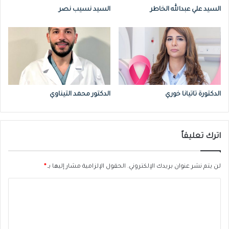
وينتج عنه تجلطات وإلتهابات في الشرايين
السيد علي عبدالله الخاطر
السيد نسيب نصر
الصغيرة والكبيرة
.
هذه التجلطات يمكن أن تصيب
الرئة وبالتالي تقلّل أكثر من نسبة الأوكسجين في
الدم
.
لاحظنا كذلك إمكانية حدوث تجلطات في القلب
الدكتورة تاتيانا خوري
الدكتور محمد التيناوي
والتي تحدث على شكل نوبة قلبية، إضافة إلى
تجلطات دماغية يمكن أن تتسبّب في حدوث
اترك تعليقاً
سكتة دماغية وفالج
.
للأسف هذه التأثيرات من
شأنها أن تزيد من نسبة الوفيات مقارنة مع
لن يتم نشر عنوان بريدك الإلكتروني.
الحقول الإلزامية مشار إليها بـ
*
إلتهابات فيروسية أخرى مثل الإنفلونزا
.
ا
ل
على المدى المتوسط، وبعد شفاء المريض من
ت
فيروس كورونا، لاحظنا وجود عواقب طويلة الأمد