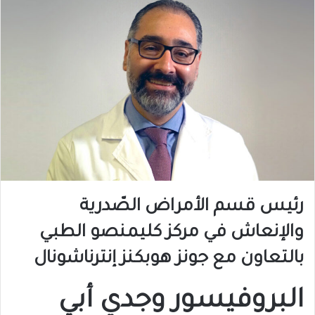
رئيس
قسم
الأمراض
الصّدرية
والإنعاش
في
مركز
كليمنصو
الطبي
بالتعاون
مع
جونز
هوبكنز
إنترناشونال
البروفيسور
وجدي
أبي