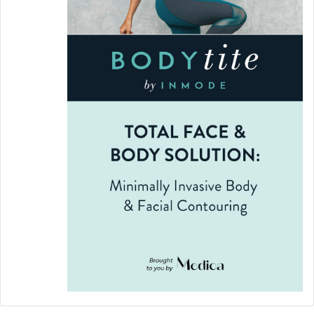
mutation).
ماذا
عن
اللقاحات
التي
نسمع
عنها
في
الآونة
الأخيرة؟
إلى
أي
مدى
هي
فعّالة
على
هذه
السلالة
الجديدة؟
يتحدث العلماء في بيانات أولية عن أن اللقاح يحمي
من الإصابة بهذه السلالة ومن مخاطر الفيروس
المتجدد جينياُ، لكن الأمر يحتاج إلى مزيد من
المعلومات للتأكد أكثر
.