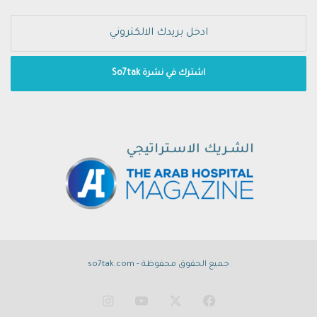
جميع الحقوق محفوظة - so7tak.com
‫X
فيسبوك
‫YouTube
انستقرام