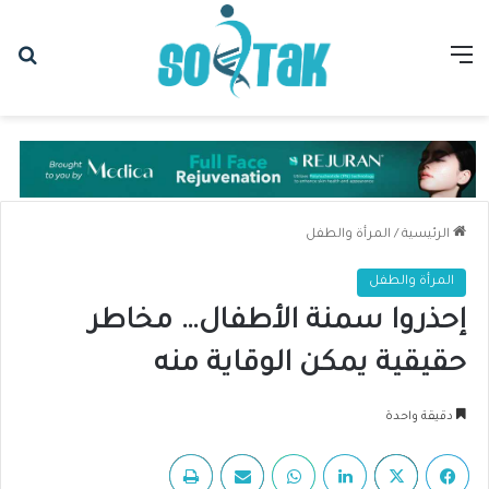
القائمة
بح
الرئيسية
/
المرأة والطفل
المرأة والطفل
إحذروا سمنة الأطفال… مخاطر
حقيقية يمكن الوقاية منه
دقيقة واحدة
فيسبوك
‫X
لينكدإن
واتساب
مشاركة عبر البريد
طباعة