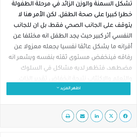
تشكل السمنة والوزن الزائد في مرحلة الطفولة
خطرا كبيرا على صحة الطفل. لكن الأمر هنا لا
يتوقف على الجانب الصحي فقط، بل ان للجانب
النفسي أثر كبير حيث يجد الطفل انه مختلفا عن
أقرانه ما يشكل عائقا نفسيا يجعله معزولا عن
رفاقه فينخفض مستوى ثقته بنفسه ويشعر انه
مضطهد، فتظهر لديه مشاكل في السلوك
والتعلم والاكتئاب نتيجة انخفاض تقدير الذات.
اظهر المزيد
من المضاعفات الصحية التي يمكن أن تصيب
الطفل:
فيسبوك
‫X
لينكدإن
مشاركة عبر البريد
طباعة
مرض السكري من النوع الثاني: