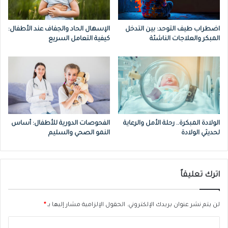
قد يكون الأطفال الذين يعانون زيادة في الوزن أو
اضطراب طيف التوحد: بين التدخل
الإسهال الحاد والجفاف عند الأطفال:
السمنة أكثر عرضه للربو.
المبكر والعلاجات الناشئة
كيفية التعامل السريع
متلازمة الأيض:
يصبح الطفل عرضة لخطر الإصابة بأمراض القلب
أو السكري أو غيرها من المشاكل الصحية.
الولادة المبكرة.. رحلة الأمل والرعاية
الفحوصات الدورية للأطفال: أساس
وتشمل الأعراض ارتفاع ضغط الدم، وارتفاع
لحديثي الولادة
النمو الصحي والسليم
نسبة السكر في الدم، وارتفاع نسبة الدهون
الثلاثية، وانخفاض البروتين الدهني مرتفع الكثافة
اترك تعليقاً
(“الكوليسترول الجيد”)، وزيادة الدهون في منطقة
البطن.
لن يتم نشر عنوان بريدك الإلكتروني.
الحقول الإلزامية مشار إليها بـ
*
ا