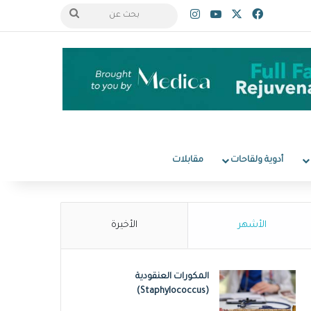
‫X
فيسبوك
‫YouTube
انستقرام
بحث
عن
أدوية ولقاحات
مقابلات
الأشهر
الأخيرة
المكورات العنقودية
(Staphylococcus)